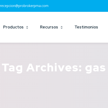
recepcion@probrokerpma.com
Productos
Recursos
Testimonios
Tag Archives: gas